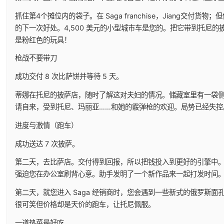
抓住第4个摊位内的袋子。在 Saga franchise，Jiang交
的下一次好处。4,500 美元的小型城市车是您的。把它带到托尼
是粉红色的玩具！
枪战不要带刀
成功交付 8 次比萨饼并等待 5 天。
蒂娜在托尼的披萨店，随时了解这对夫妇的情况。储藏室里有一袋侧
请自来，受到托尼、玛丽亚……和她的霰弹枪的欢迎。局势已经失控
进度与激情（跑车）
成功送达 7 次披萨。
第二天，去比萨店。交付得到回报，所以把钱投入到更好的引擎中。约瑟
强迫您在办公室刷背心意。助手发明了一个新作品来一起打发时间
第二天，就您进入 Saga 经销商时，您会遇到一些新式的俄罗斯
很可笑但价格却是天价的跑车，让托尼佩服。
一道热菜最好吃