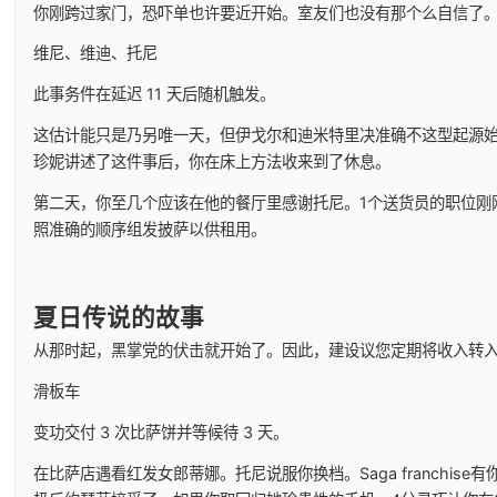
你刚跨过家门，恐吓单也许要近开始。室友们也没有那个么自信了
维尼、维迪、托尼
此事务件在延迟 11 天后随机触发。
这估计能只是乃另唯一天，但伊戈尔和迪米特里决准确不这型起源
珍妮讲述了这件事后，你在床上方法收来到了休息。
第二天，你至几个应该在他的餐厅里感谢托尼。1个送货员的职位刚刚
照准确的顺序组发披萨以供租用。
夏日传说的故事
从那时起，黑掌党的伏击就开始了。因此，建设议您定期将收入转
滑板车
变功交付 3 次比萨饼并等候待 3 天。
在比萨店遇看红发女郎蒂娜。托尼说服你换档。Saga franchi