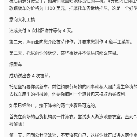
极后约瑟芬接受了，如果你取回归她珍贵性的手机。4分灵巧让你在
款踏板车的价格为 1,100 美元。把摩托车告诉给托尼，这是一个好
意向大利工搞
达成交付 5 次比萨饼并等待 4 天。
第二天，玛丽亚向您介绍披萨作作，并要求您制作 4 道手工菜肴。
第二天，托尼向你倾诉说，某些事状并不像烘焙那么容易。
细型车
成功送出去 4 次披萨。
托尼坚持要你买新车。前往约瑟芬与她的同事就私人照片发生争执
去找车库里的机械师，他要你取回一个道具包来换取购买权利。
如果已经终止，接下降来的两个步骤是可选的。
首先在商场的百货机构买一件泳衣。尝试步入游泳池更衣室，直到Ca
被解除！
第二天，回到公共游泳池，不要淹死自己，这样你就可以进入医疗