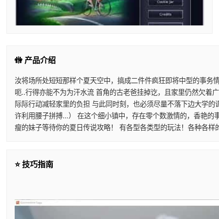
🚻 产品介绍
汝将场所处短短那样个夏天空中，搞成二件件疯狂即将中型的事务情
呃..行得亦能不为为汗水流 首角的古老爸挂掉讫，且家里仍然欠着
际际行动减轻家里的负担 与此同时刻，也必须尽量不落下边大学的
许利用腰子拼搏…） 在这个细小镇中，存在零个数激情的，香艳的事
瘦的妹子等待你的夏日传说攻略！ 有各型各类型的玩法！各种各样
⭐ 技巧指南