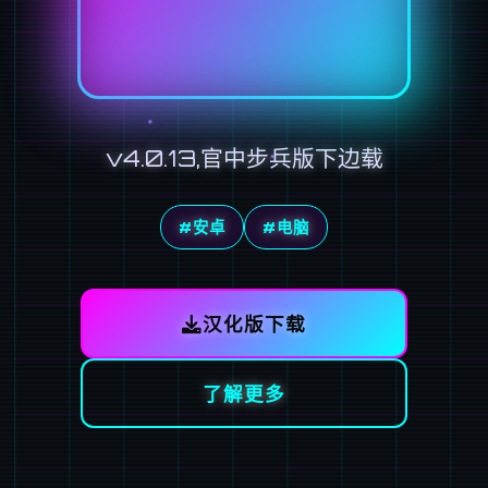
v4.0.13,官中步兵版下边载
#安卓
#电脑
汉化版下载
了解更多