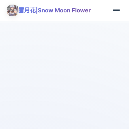
雪月花|Snow Moon Flower