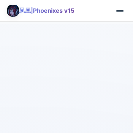
凤凰|Phoenixes v15