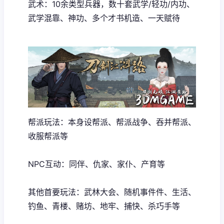
武术：10余类型兵器，数十套武学/轻功/内功、
武学混靠、神功、多个才书机造、一天赋待
帮派玩法：本身设帮派、帮派战争、吞并帮派、
收服帮派等
NPC互动：同伴、仇家、家仆、产育等
其他首要玩法：武林大会、随机事件件、生活、
钓鱼、青楼、赌坊、地牢、捕快、杀巧手等