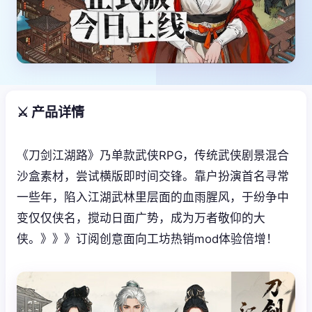
⚔️ 产品详情
《刀剑江湖路》乃单款武侠RPG，传统武侠剧景混合
沙盒素材，尝试横版即时间交锋。靠户扮演首名寻常
一些年，陷入江湖武林里层面的血雨腥风，于纷争中
变仅仅侠名，搅动日面广势，成为万者敬仰的大
侠。》》》订阅创意面向工坊热销mod体验倍增！