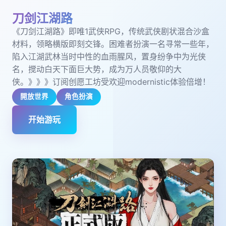
刀剑江湖路
《刀剑江湖路》即唯1武侠RPG，传统武侠剧状混合沙盒
材料，领略横版即刻交锋。困难者扮演一名寻常一些年，
陷入江湖武林当时中性的血雨腥风，置身纷争中为光侠
名，搅动白天下面巨大势，成为万人员敬仰的大
侠。》》》订阅创愿工坊受欢迎modernistic体验倍增！
開放世界
角色扮演
开始游玩