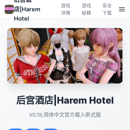
后宫酒
游戏
游戏
安全
店|Harem
详情
秘籍
下载
Hotel
后宫酒店|Harem Hotel
V0.19,简体中文官方载入新式版