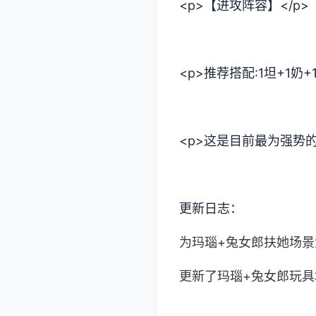
<p>【进攻阵容】</p>
<p>推荐搭配:1坦+1奶+
<p>这是目前最为强势
更新日志：
为玛瑙+兔女郎扶她场
更新了玛瑙+兔女郎玩