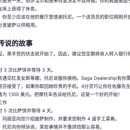
只是另一天，但伊戈尔和迪米特里决定不这样做。你的救援是由
在床上获得了休息。
，你至少应该在他的餐厅里感谢托尼。一个送货员的职位刚刚开放：
分发披萨以供租用。
传说的故事
起，黑手党的伏击就开始了。因此，建议您定期将收入转入银行
 3 次比萨饼并等待 3 天。
店遇见红发女郎蒂娜。托尼说服你换档。Saga Dealershi
瑟芬接受了，如果你取回她珍贵的手机。4分灵巧让你在佐藤先生
格为 1,100 美元。把摩托车告诉给托尼，这是一个好的开始！
工作
 5 次比萨饼并等待 4 天。
，玛丽亚向您介绍披萨制作，并要求您制作 4 道手工菜肴。
，托尼向你倾诉说，某些事情并不像烘焙那么容易。