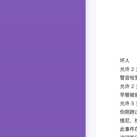
坏人
允许 2
警官哈
允许 2
早餐被
允许 5
你刚跨
维尼、
此事件在