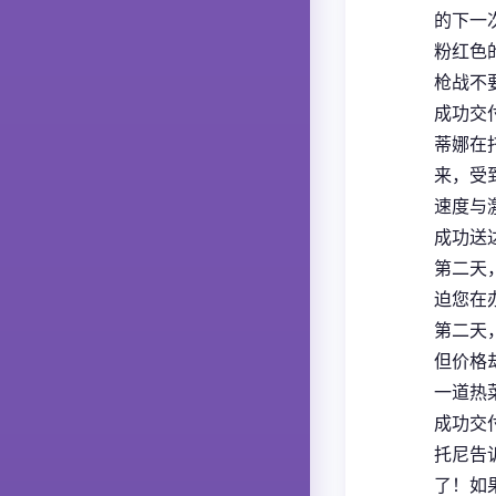
的下一
粉红色
枪战不
成功交付
蒂娜在
来，受
速度与
成功送达
第二天
迫您在
第二天
但价格
一道热
成功交付
托尼告
了！如