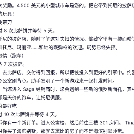
次奖励。4,500 美元的小型城市车是您的。把它带到托尼的披
的玩具！
要带刀
 8 次比萨饼并等待 5 天。
托尼的披萨店，随时了解这对夫妇的情况。储藏室里有一袋面粉等
到托尼、玛丽亚……和她的霰弹枪的欢迎。局势已经失控。
激情（跑车）
 7 次披萨。
，去比萨店。交付得到回报，所以把钱投入到更好的引擎中。约瑟芬（
办公室刷背心。助手发明了一个新游戏来一起打发时间。
，当您进入 Saga 经销商时，您会遇到一些新的俄罗斯面孔，
却是天价的跑车，让托尼佩服。
菜最好吃
 10 次比萨饼并等待 4 天。
诉你有一个新订单。进入公寓楼，然后前往三楼 301 房间。 Ti
果你买了海滨别墅，那就去黛比的房子而不是海滨别墅睡觉。