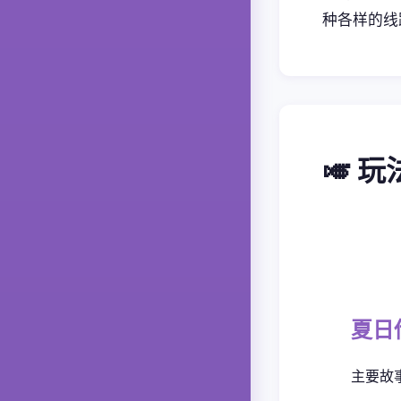
种各样的线
🎺 
夏日
主要故