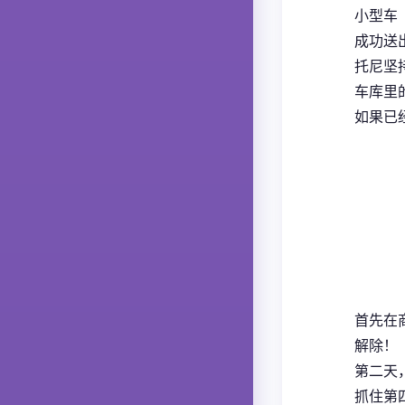
小型车
成功送出
托尼坚
车库里
如果已
首先在
解除！
第二天
抓住第四