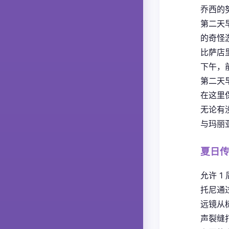
乔西的
第二天
的奇怪
比萨店
下午，
第二天
在这里
无论有
与玛丽
夏日
允许 1
托尼通
远镜从
声裂缝