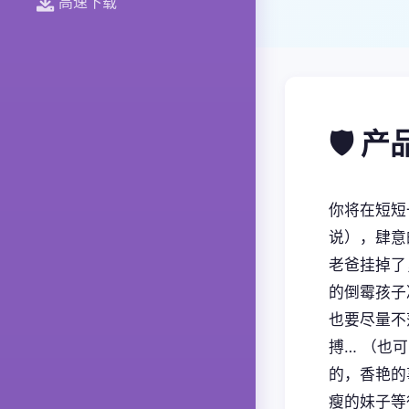
高速下载
🛡️ 
你将在短短
说），肆意
老爸挂掉了
的倒霉孩子
也要尽量不
搏… （也
的，香艳的
瘦的妹子等