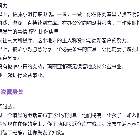
努力
早上，佐藤小姐打来电话。一说，一做；你在陈列室里寻找不明智的人
游戏，游戏一直持续到车库。在办公室向约瑟芬报告。工作使你
里发生的事情 留在比萨店里
前往意大利餐厅。这个地方的主人称赞你与最新客户的努力。
早上，披萨小哥愿意分享一个必要条件的信息：让他的妻子增肥
保存分支。
没有披萨小哥的支持，玛丽亚都毫无保留地支持公益事业。
亚一起进行公益事业。
传说藏身处
 周过去。
过一个清晨的电话宣布了这个好消息：他们将有一个孩子！加入
树屋现在在你的身上，你主动和接近仓库在晚上。发布在灌木丛
打破了寂静，让你失去了知觉。