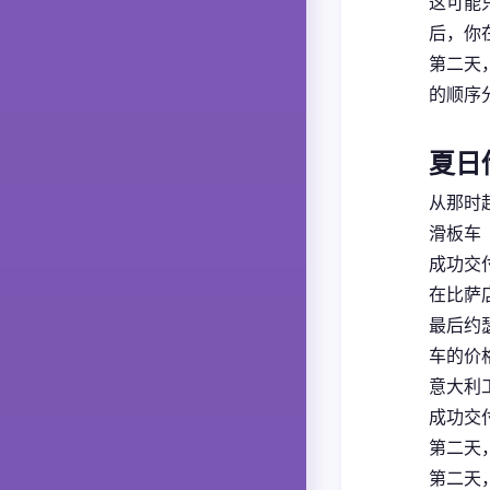
这可能
后，你
第二天
的顺序
夏日
从那时
滑板车
成功交付
在比萨
最后约
车的价
意大利
成功交付
第二天
第二天