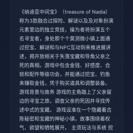
《纳迪亚中间宝》（treasure of Nadia）
称为3款融合过探险、解谜以及及对象扮演
元素里边的独立竞技，操为者将扮演五个
名寻宝者，身处那个个莫测微小镇上面通
过挖宝、解谜和与NPC互动到来推进展讲
述，揭开放相关于失落宝藏和导角父亲之
死的真相。游戏中包含金钱、好感度、合
就和配件等级功会，并能通过挖宝、钓鱼
来赚取金钱，凭于购买道具和调整装备。
游戏背景与故务 游戏的主角踏上了父亲留
边的寻宝之旅，调查父亲的死因并寻找传
述中式的宝藏。 游戏设准在一个隐藏着古
陈秘密和宝藏的神秘小镇，故事围绕着权
气、欲望和牺牲展开。 主须玩法与系统 挖