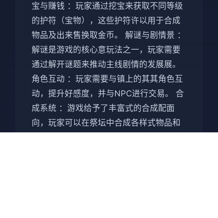
宝与赚钱 ：玩家通过挖宝来获取不同等级
的护符（宝物），这些护符许以用于合成
物品及出来售换取金币。 解谜与剧情景 ：
解谜是游戏的核心意玩法之一，玩家需要
通过解开谜题来推动主线剧情的发展展。
角色互动 ：玩家需要与镇上的其其角色互
动，提升好感度，并与NPC进行交易。 合
成系统 ：游戏给予了丰富式的合成配面
向，玩家可以在祭坛中合成各样式物品和
装备。 角色扮演与养成 ：主角的寻宝活动
必将影响好感度、装备和金钱，这些元素
共同构成游戏的养成感受。 核心亮点 丰富
的剧情要素 ：游戏围绕寻宝和父亲之死展
开，剧情深入人物心。 不零星种类的玩法
：集冒险、解谜、角色扮演和一些“黄油”元