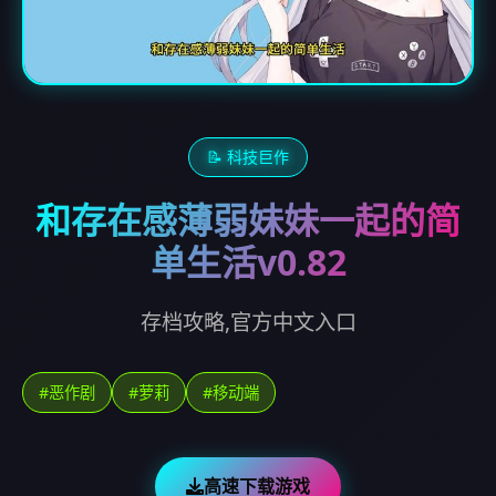
📝 科技巨作
和存在感薄弱妹妹一起的简
单生活v0.82
存档攻略,官方中文入口
#恶作剧
#萝莉
#移动端
高速下载游戏