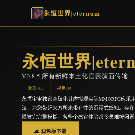
永恒世界|eternum
永恒世界|eter
V0.8.5,所有新鲜本土化官表演面传输
欧美SLG
视觉3D
永恒宇宙独家突破化其虚拟现实际MMORPG应采
法，为您带赶来方所未带有性的沉浸式感知。存在
限被完完整模糊，各些个感官体验都令员难按照置
🌊 润色版下载