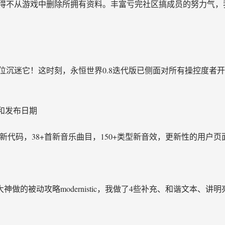
得不从游戏中删除所拥有资料。丰富亏完社区搞成员的努力气，
位沉迷它！这时刻，永恒世界0.8迭代版已侧面对所有操控度者
日志和发布日期
50+行新代码，38+首新音乐曲目，150+类型新音效，更新性的
大神做的被动攻略modernistic，我做了4些补充、和谐文本