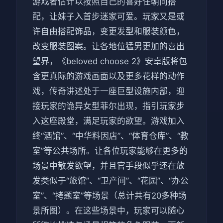
游戏者估计以按照自己的喜好任朝向搭
配，让妹子入首步迷家可爱。玩家又是或
许自由搭配饰品，变更发型和服装颜色，
改变服装图案。让各地位猛男更加的喜出
望界，《beloved choose 2》安卓版将包
含更真际的游戏画面以及更多花样的动作
戏，传奇讲述处于一座巨型设施内部，迎
接玩家的诡异女型菲尔出现，指引玩家步
入这座殿堂，满足玩家的欲望。游戏加入
终“酒馆”、“中华料因店”、“体育仓库”、“教
室”等公共场所。让各位玩家能够在更多的
场景中散发欲望，并且官手段似乎还在放
发类似于“旅馆”、“卫产间”、“花园”、“办公
室”、“拷题室”等场景（总计共有20多种场
景所图）。在这些场景中，玩家可以随心