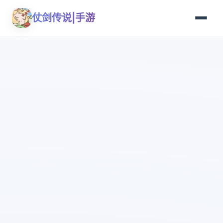
仗剑传说|手游